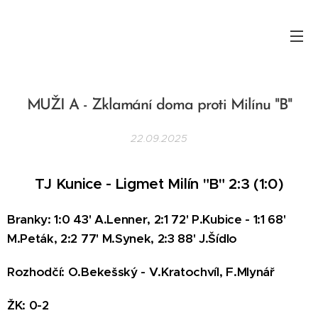
MUŽI A - Zklamání doma proti Milínu "B"
22.09.2025
TJ Kunice - Ligmet Milín "B" 2:3 (1:0)
Branky: 1:0 43' A.Lenner, 2:1 72' P.Kubice - 1:1 68'
M.Peták, 2:2 77' M.Synek, 2:3 88' J.Šídlo
Rozhodčí: O.Bekešský - V.Kratochvíl, F.Mlynář
ŽK: 0-2