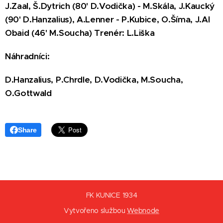
J.Zaal, Š.Dytrich (80' D.Vodička) - M.Skála, J.Kaucký
(90' D.Hanzalius), A.Lenner - P.Kubice, O.Šíma, J.Al
Obaid (46' M.Soucha) Trenér: L.Liška
Náhradníci:
D.Hanzalius, P.Chrdle, D.Vodička, M.Soucha,
O.Gottwald
Share
FK KUNICE 1934
Vytvořeno službou
Webnode