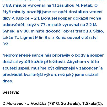
v 68. minutě vyrovnali na 1:1 zásluhou M. Peták. O
čtyři minuty později jsme se opět dostali do vedení
díky P. Kubice – 2:1. Bohužel soupeř dokázal rychle
odpovědět, když v 77. minutě vyrovnal na 2:2 M.
Synek, a v 88. minutě dokončil obrat trefou J. Šídlo,
takže TJ Ligmet Milín B si z Kunic odvezl vítězství
3:2.
Neproměněné šance nás připravily o body a soupeř
dokázal využít každé příležitosti. Abychom v této
soutěži uspěli, musíme být důraznější v zakončení a
předvádět kvalitnější výkon, než jaký jsme ukázali
dnes.
Sestava:
D.Moravec - J.Vodička (78' O.Gottwald), T.Skála(C),