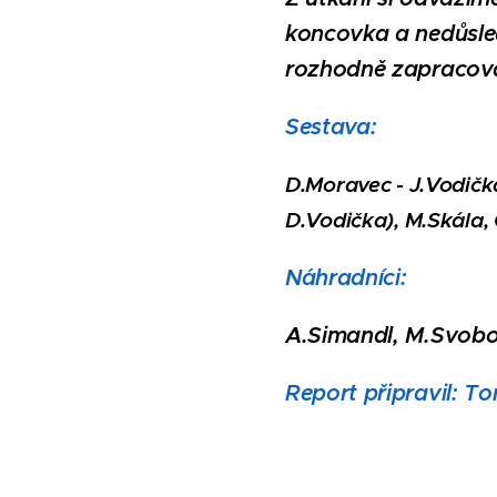
koncovka a nedůsled
rozhodně zapracov
Sestava:
D.Moravec - J.Vodičk
D.Vodička), M.Skála, 
Náhradníci:
A.Simandl, M.Svobo
Report připravil: 