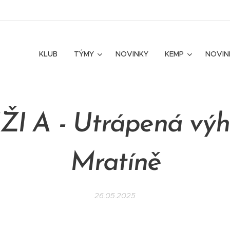
KLUB
TÝMY
NOVINKY
KEMP
NOVIN
I A - Utrápená výh
Mratíně
26.05.2025