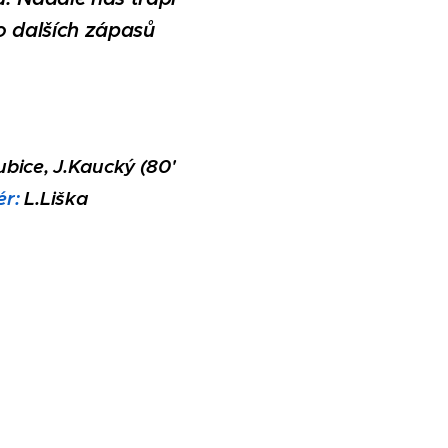
o dalších zápasů
ubice, J.Kaucký (80'
ér:
L.Liška