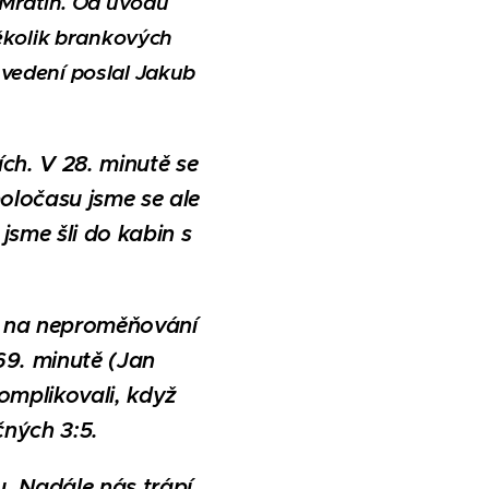
 Mratín. Od úvodu
několik brankových
o vedení poslal Jakub
ích. V 28. minutě se
oločasu jsme se ale
sme šli do kabin s
li na neproměňování
69. minutě (Jan
omplikovali, když
čných 3:5.
u. Nadále nás trápí