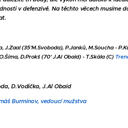
nosti v defenzivě. Na těchto věcech musíme d
at.
a, J.Zaal (35'M.Svoboda), P.Janků, M.Soucha - P.K
O.Šíma, D.Prokš (70' J.Al Obaid) - T.Skála (C)
Tren
da, D.Vodička, J.Al Obaid
Tomáš Burminov, vedoucí mužstva