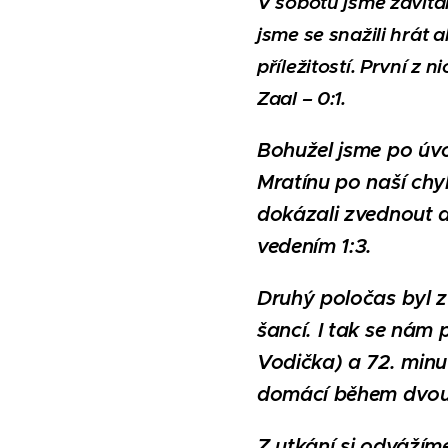
V sobotu jsme zavíta
jsme se snažili hrát
příležitostí. První z
Zaal – 0:1.
Bohužel jsme po úvod
Mratínu po naší chy
dokázali zvednout a
vedením 1:3.
Druhý poločas byl z
šancí. I tak se nám
Vodička) a 72. minut
domácí během dvou m
Z utkání si odvážíme