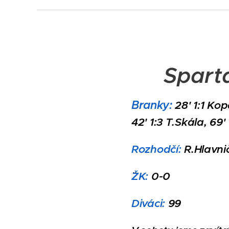
Sparta
Branky:
28' 1:1 Kop
42' 1:3 T.Skála, 69'
Rozhodčí:
R.Hlavni
ŽK:
0-0
Diváci:
99