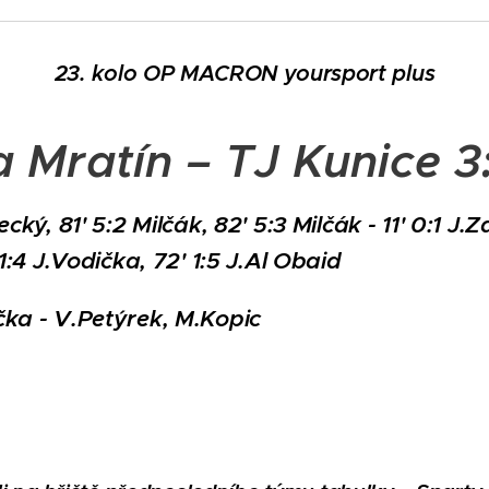
23. kolo OP MACRON yoursport plus
 Mratín – TJ Kunice 3:
ecký, 81' 5:2 Milčák, 82' 5:3 Milčák - 11' 0:1 J.Z
 1:4 J.Vodička, 72' 1:5 J.Al Obaid
čka - V.Petýrek, M.Kopic