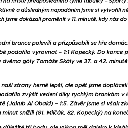
li na hřiště předposledního týmu tabulky – Sparty
 aktivně a důsledným napadáním jsme si vytvořili 
 nich jsme dokázali proměnit v 11. minutě, kdy nás d
ní brance polevili a přizpůsobili se hře domác
bě podařilo vyrovnat – 1:1 Kopecký. Do konce p
 dvěma góly Tomáše Skály ve 37. a 42. minutě j
 naší strany herně lepší, ale opět jsme dopláce
 podařilo zvýšit vedení díky rychlým brankám v 
ě (Jakub Al Obaid) – 1:5. Závěr jsme si však zk
inut snížili (81. Milčák, 82. Kopecký) na kone
 důležité tři body, ale výkon měl daleko k ideál