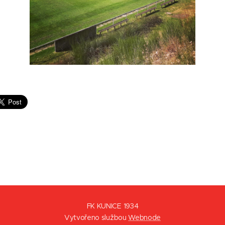
FK KUNICE 1934
Vytvořeno službou
Webnode